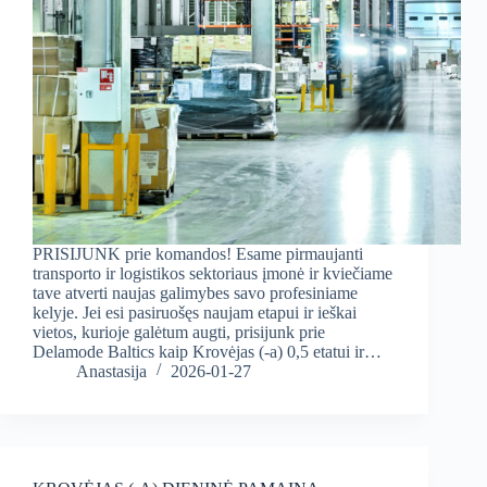
PRISIJUNK prie komandos! Esame pirmaujanti
transporto ir logistikos sektoriaus įmonė ir kviečiame
tave atverti naujas galimybes savo profesiniame
kelyje. Jei esi pasiruošęs naujam etapui ir ieškai
vietos, kurioje galėtum augti, prisijunk prie
Delamode Baltics kaip Krovėjas (-a) 0,5 etatui ir…
Anastasija
2026-01-27