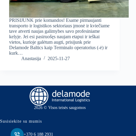
PRISIJUNK prie komandos! Esame pirmaujanti
transporto ir logistikos sektoriaus įmonė ir kviečiame
tave atverti naujas galimybes savo profesiniame
kelyje. Jei esi pasiruošęs naujam etapui ir ieškai
vietos, kurioje galėtum augti, prisijunk prie
Delamode Baltics kaip Terminalo operatorius (-ė) ir
kurk…
Anastasija
2025-11-27
2026 © Visos teisės saugomos
Susisiekite su mumis
+370 6 188 2931