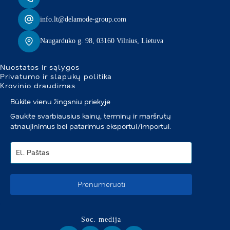
info.lt@delamode-group.com
Naugarduko g. 98, 03160 Vilnius, Lietuva
Nuostatos ir sąlygos
Privatumo ir slapukų politika
Krovinio draudimas
Būkite vienu žingsniu priekyje
Gaukite svarbiausius kainų, terminų ir maršrutų
atnaujinimus bei patarimus eksportui/importui.
Prenumeruoti
Soc. medija