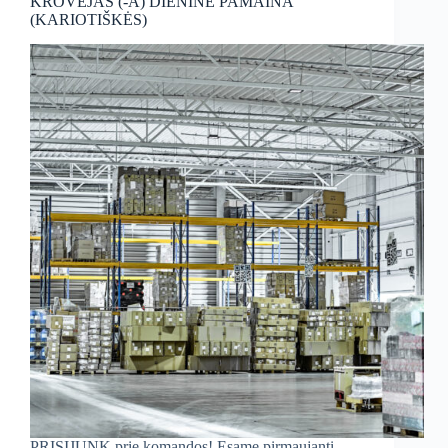
KROVĖJAS (-A) DIENINĖ PAMAINA
(KARIOTIŠKĖS)
PRISIJUNK prie komandos! Esame pirmaujanti