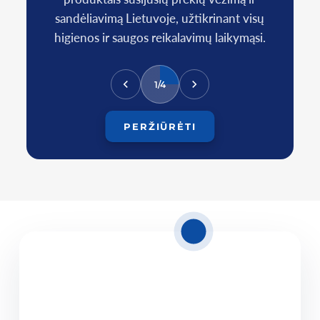
sandėliavimą Lietuvoje, užtikrinant visų
higienos ir saugos reikalavimų laikymąsi.
1/4
PERŽIŪRĖTI
13.07.2026
Dalinių krovinių