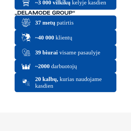
~3 000 vilkikų
kelyje kasdien
„DELAMODE GROUP“
37 metų
patirtis
~40 000
klientų
39 biurai
visame pasaulyje
~2000
darbuotojų
20 kalbų,
kurias naudojame
kasdien