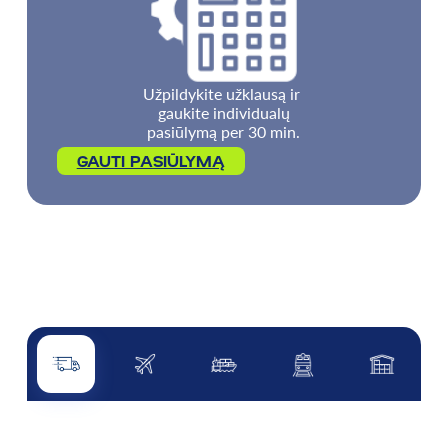
Užpildykite užklausą ir
gaukite individualų
pasiūlymą per 30 min.
GAUTI PASIŪLYMĄ
Kelių transportas
Oro transportas
Jūrų transportas
Geležinkelis
Kitos pasl