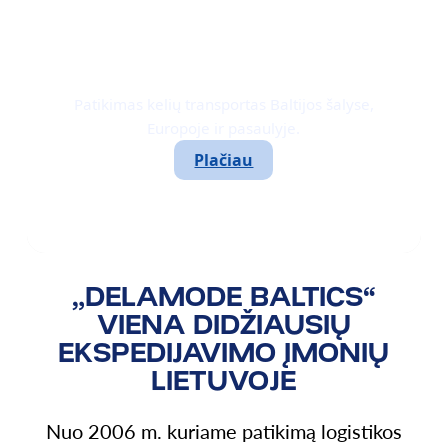
KELIŲ
TRANSPORTAS
Patikimas kelių transportas Baltijos šalyse,
Europoje ir pasaulyje.
Plačiau
„DELAMODE BALTICS“
VIENA DIDŽIAUSIŲ
EKSPEDIJAVIMO ĮMONIŲ
LIETUVOJE
Nuo 2006 m. kuriame patikimą logistikos