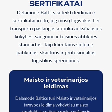
SERTIFIKATAI
Delamode Baltics suteikti leidimai ir
sertifikatai įrodo, jog mūsų logistikos bei
transporto paslaugos atitinka aukščiausius
kokybės, saugumo ir teisinės atitikties
standartus. Taip klientams siūlome
patikimus, skaidrius ir profesionalius
logistikos sprendimus.
Maisto ir veterinarijos
leidimas
Delamode Baltics turi Maisto ir veterinarijos
D
tarnybos leidimą vykdyti su maisto
produktais susijusių prekių vežimą ir