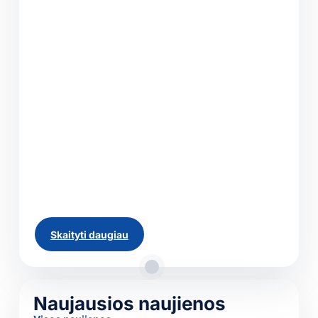
pervežimas: kuo
skiriasi LTL, PTL ir FTL
kroviniai?
Ne kiekvienam kroviniui reikalingas visas
vilkikas. Kai siunčiamos kelios dėžės, viena ar
kelios paletės, ekonomiškesnis sprendimas
yra dalinių krovinių pervežimas. Transporto
priemonės erdvė šiuo atveju dalijama su kitų
klientų kroviniais, todėl mokama tik už
faktiškai užimamą vietą. Profesionalus...
Skaityti daugiau
Visos naujienos
Naujausios naujienos