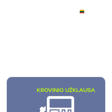
LT
TARPTAUTINIS KROVINIŲ
TRANSPORTAVIMAS
Gabename smulkius (rinktinius), pilnus bei
dalinius
krovinius visame pasaulyje
KROVINIO UŽKLAUSA