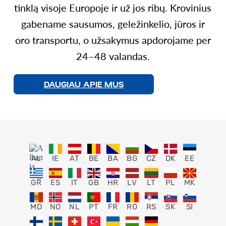
tinklą visoje Europoje ir už jos ribų. Krovinius
gabename sausumos, geležinkelio, jūros ir
oro transportu, o užsakymus apdorojame per
24–48 valandas.
DAUGIAU APIE MUS
AL
IE
AT
BE
BA
BG
CZ
DK
EE
GR
ES
IT
GB
HR
LV
LT
PL
MK
MD
NO
NL
PT
FR
RO
RS
SK
SI