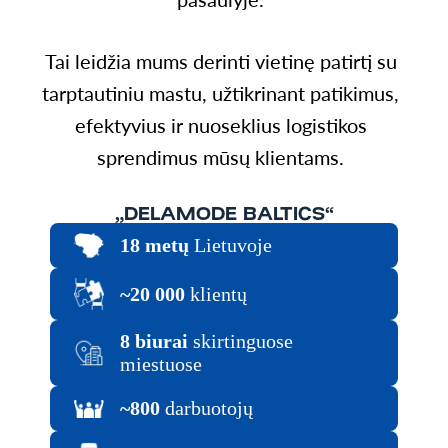
Tai leidžia mums derinti vietinę patirtį su
tarptautiniu mastu, užtikrinant patikimus,
efektyvius ir nuoseklius logistikos
sprendimus mūsų klientams.
„DELAMODE BALTICS“
18 metų
Lietuvoje
~20 000
klientų
8 biurai
skirtinguose
miestuose
~800
darbuotojų