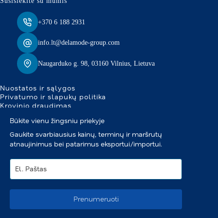
Susisiekite su mumis
+370 6 188 2931
info.lt@delamode-group.com
Naugarduko g. 98, 03160 Vilnius, Lietuva
Nuostatos ir sąlygos
Privatumo ir slapukų politika
Krovinio draudimas
Būkite vienu žingsniu priekyje
Gaukite svarbiausius kainų, terminų ir maršrutų
atnaujinimus bei patarimus eksportui/importui.
Prenumeruoti