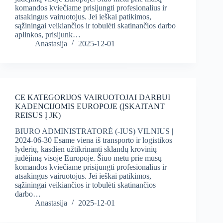
komandos kviečiame prisijungti profesionalius ir
atsakingus vairuotojus. Jei ieškai patikimos,
sąžiningai veikiančios ir tobulėti skatinančios darbo
aplinkos, prisijunk…
Anastasija
2025-12-01
CE KATEGORIJOS VAIRUOTOJAI DARBUI
KADENCIJOMIS EUROPOJE (ĮSKAITANT
REISUS Į JK)
BIURO ADMINISTRATORĖ (-IUS) VILNIUS |
2024-06-30 Esame viena iš transporto ir logistikos
lyderių, kasdien užtikrinanti sklandų krovinių
judėjimą visoje Europoje. Šiuo metu prie mūsų
komandos kviečiame prisijungti profesionalius ir
atsakingus vairuotojus. Jei ieškai patikimos,
sąžiningai veikiančios ir tobulėti skatinančios
darbo…
Anastasija
2025-12-01