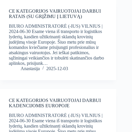
CE KATEGORIJOS VAIRUOTOJAI DARBUI
RATAIS (SU GRĮŽIMU Į LIETUVĄ)
BIURO ADMINISTRATORĖ (-IUS) VILNIUS |
2024-06-30 Esame viena iš transporto ir logistikos
lyderių, kasdien užtikrinanti sklandų krovinių
judėjimą visoje Europoje. Šiuo metu prie mūsų
komandos kviečiame prisijungti profesionalius ir
atsakingus vairuotojus. Jei ieškai patikimos,
sąžiningai veikiančios ir tobulėti skatinančios darbo
aplinkos, prisijunk…
Anastasija
2025-12-03
CE KATEGORIJOS VAIRUOTOJAI DARBUI
KADENCIJOMIS EUROPOJE
BIURO ADMINISTRATORĖ (-IUS) VILNIUS |
2024-06-30 Esame viena iš transporto ir logistikos
lyderių, kasdien užtikrinanti sklandų krovinių
judėjimą visoje Europoje. Šiuo metu prie mūsų