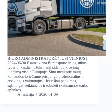
BIURO ADMINISTRATORĖ (-IUS) VILNIUS |
2024-06-30 Esame viena iš transporto ir logistikos
lyderių, kasdien užtikrinanti sklandų krovinių
judėjimą visoje Europoje. Šiuo metu prie mūsų
komandos kviečiame prisijungti profesionalius ir
atsakingus vairuotojus. Jei ieškai patikimos,
sąžiningai veikiančios ir tobulėti skatinančios darbo
aplinkos,…
Anastasija
2026-01-09