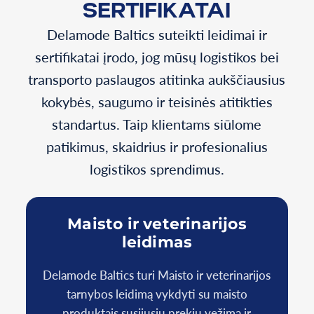
SERTIFIKATAI
Delamode Baltics suteikti leidimai ir
sertifikatai įrodo, jog mūsų logistikos bei
transporto paslaugos atitinka aukščiausius
kokybės, saugumo ir teisinės atitikties
standartus. Taip klientams siūlome
patikimus, skaidrius ir profesionalius
logistikos sprendimus.
Maisto ir veterinarijos
leidimas
Delamode Baltics turi Maisto ir veterinarijos
D
tarnybos leidimą vykdyti su maisto
produktais susijusių prekių vežimą ir