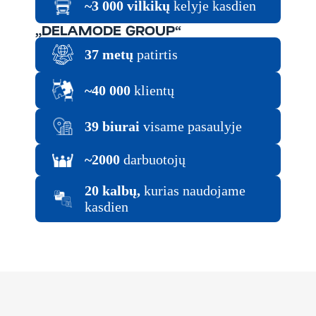
~3 000 vilkikų
kelyje kasdien
„DELAMODE GROUP“
37 metų
patirtis
~40 000
klientų
39 biurai
visame pasaulyje
~2000
darbuotojų
20 kalbų,
kurias naudojame
kasdien