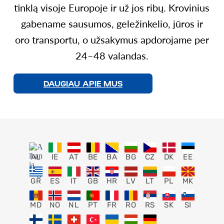
tinklą visoje Europoje ir už jos ribų. Krovinius
gabename sausumos, geležinkelio, jūros ir
oro transportu, o užsakymus apdorojame per
24–48 valandas.
DAUGIAU APIE MUS
AL
IE
AT
BE
BA
BG
CZ
DK
EE
GR
ES
IT
GB
HR
LV
LT
PL
MK
MD
NO
NL
PT
FR
RO
RS
SK
SI