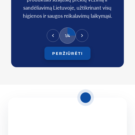
sandėliavimą Lietuvoje, užtikrinant visų
higienos ir saugos reikalavimų laikymąsi.
1/4
PERŽIŪRĖTI
13.07.2026
Dalinių krovinių