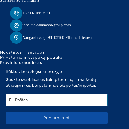
Susisiekite su mumis
+370 6 188 2931
info.lt@delamode-group.com
Naugarduko g. 98, 03160 Vilnius, Lietuva
Nuostatos ir sąlygos
Privatumo ir slapukų politika
Krovinio draudimas
Būkite vienu žingsniu priekyje
Gaukite svarbiausius kainų, terminų ir maršrutų
atnaujinimus bei patarimus eksportui/importui.
Prenumeruoti