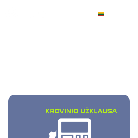
LT
TARPTAUTINIS KROVINIŲ
TRANSPORTAVIMAS
Gabename smulkius (rinktinius), pilnus bei
dalinius
krovinius visame pasaulyje
KROVINIO UŽKLAUSA