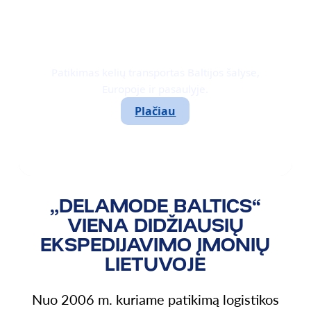
KELIŲ
TRANSPORTAS
Patikimas kelių transportas Baltijos šalyse,
Europoje ir pasaulyje.
Plačiau
„DELAMODE BALTICS“
VIENA DIDŽIAUSIŲ
EKSPEDIJAVIMO ĮMONIŲ
LIETUVOJE
Nuo 2006 m. kuriame patikimą logistikos