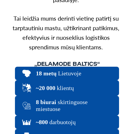
Tai leidžia mums derinti vietinę patirtį su
tarptautiniu mastu, užtikrinant patikimus,
efektyvius ir nuoseklius logistikos
sprendimus mūsų klientams.
„DELAMODE BALTICS“
18 metų
Lietuvoje
~20 000
klientų
8 biurai
skirtinguose
miestuose
~800
darbuotojų