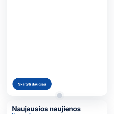
pervežimas: kuo
skiriasi LTL, PTL ir FTL
kroviniai?
Ne kiekvienam kroviniui reikalingas visas
vilkikas. Kai siunčiamos kelios dėžės, viena ar
kelios paletės, ekonomiškesnis sprendimas
yra dalinių krovinių pervežimas. Transporto
priemonės erdvė šiuo atveju dalijama su kitų
klientų kroviniais, todėl mokama tik už
faktiškai užimamą vietą. Profesionalus...
Skaityti daugiau
Visos naujienos
Naujausios naujienos