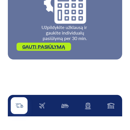
Užpildykite užklausą ir
gaukite individualų
pasiūlymą per 30 min.
GAUTI PASIŪLYMĄ
Kelių transportas
Oro transportas
Jūrų transportas
Geležinkelis
Kitos pasl