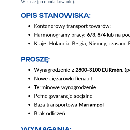
W kasie (po opodatkowaniu).
OPIS STANOWISKA:
Kontenerowy transport towarów;
Harmonogramy pracy:
6/3, 8/4
lub na po
Kraje: Holandia, Belgia, Niemcy, czasami F
PROSZĘ:
Wynagrodzenie
z
2800-3100 EUR
mėn
.
(
p
Nowe ciężarówki Renault
Terminowe wynagrodzenie
Pełne gwarancje socjalne
Baza transportowa
Mariampol
Brak odliczeń
WYMAGANIA: