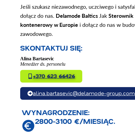
Jeśli szukasz niezawodnego, uczciwego i satysf
dołącz do nas.
Delamode Baltics
Jak
Sterownik 
kontenerowy w Europie
i dołącz do nas w bud
zawodowego.
SKONTAKTUJ SIĘ:
Alina Bartasevic
Menedżer ds. personelu
+370 623 66426
alina.bartasevic@delamode-group.com
WYNAGRODZENIE:
2800-3100 €/MIESIĄC.