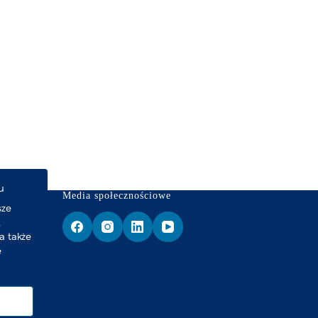
u
Media społecznościowe
sze
,
a także
e