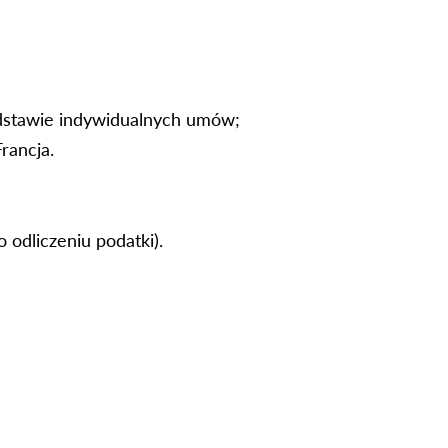
dstawie indywidualnych umów;
rancja.
o odliczeniu
podatki
).