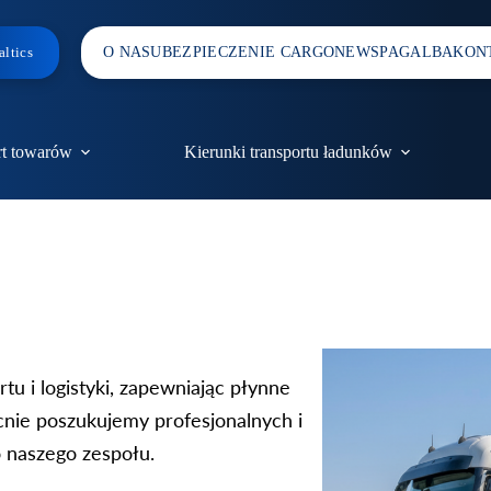
ltics
O NAS
UBEZPIECZENIE CARGO
NEWS
PAGALBA
KON
rt towarów
Kierunki transportu ładunków
tu i logistyki, zapewniając płynne
nie poszukujemy profesjonalnych i
o naszego zespołu.