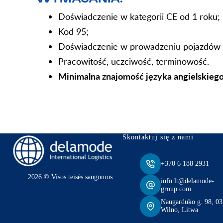
Doświadczenie w kategorii CE od 1 roku;
Kod 95;
Doświadczenie w prowadzeniu pojazdów 
Pracowitość, uczciwość, terminowość.
Minimalna znajomość języka angielskiego
Skontaktuj się z nami
+370 6 188 2931
2026 © Visos teisės saugomos
info.lt@delamode-
group.com
Naugarduko g. 98, 0
Wilno, Litwa