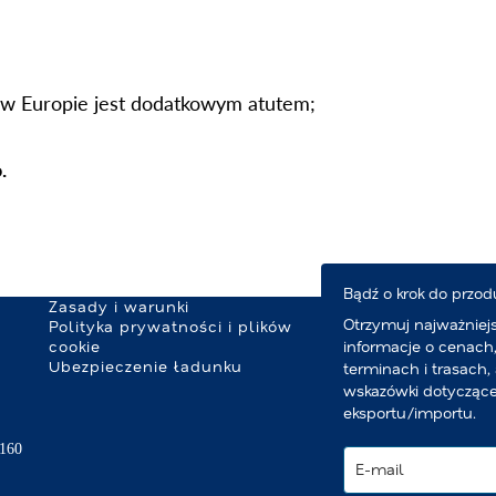
w Europie jest dodatkowym atutem;
.
Bądź o krok do przod
Zasady i warunki
Otrzymuj najważniej
Polityka prywatności i plików
cookie
informacje o cenach
Ubezpieczenie ładunku
terminach i trasach, 
wskazówki dotycząc
eksportu/importu.
3160