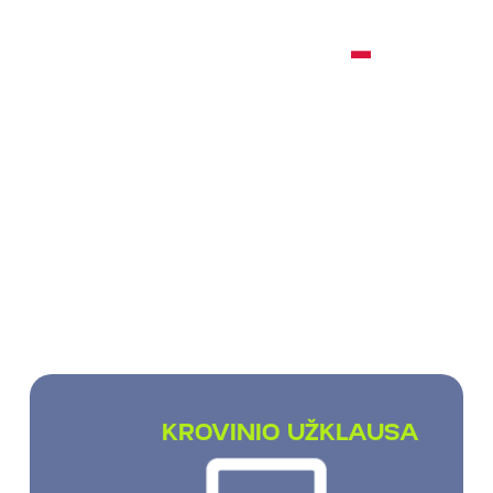
PL
MIĘDZYNARODOWY
TRANSPORT
TOWAROWY
Transportujemy ładunki drobnicowe,
częściowe oraz całopojazdowe
na całym świecie.
KROVINIO UŽKLAUSA