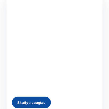
13.07.2026
Dalinių krovinių
pervežimas: kuo
skiriasi LTL, PTL ir FTL
kroviniai?
Ne kiekvienam kroviniui reikalingas visas
vilkikas. Kai siunčiamos kelios dėžės, viena ar
kelios paletės, ekonomiškesnis sprendimas
yra dalinių krovinių pervežimas. Transporto
priemonės erdvė šiuo atveju dalijama su kitų
klientų kroviniais, todėl mokama tik už
faktiškai užimamą vietą. Profesionalus...
Skaityti daugiau
Visos naujienos