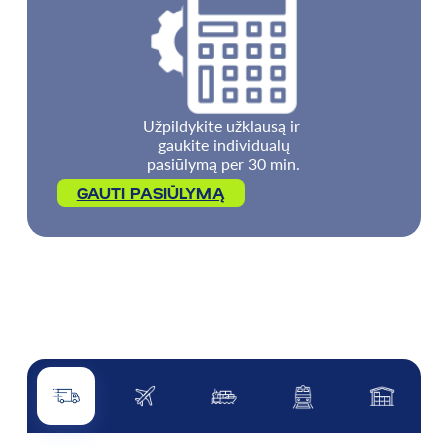
Užpildykite užklausą ir
gaukite individualų
pasiūlymą per 30 min.
GAUTI PASIŪLYMĄ
Transport drogowy
Transport lotniczy
Transport morski
Kolej
Inne usługi