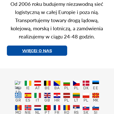
Od 2006 roku budujemy niezawodną sieć
logistyczną w całej Europie i poza nią.
Transportujemy towary drogą lądową,
kolejową, morską i lotniczą, a zamówienia
realizujemy w ciągu 24-48 godzin.
WIĘCEJ O NAS
AL
IE
AT
BE
BA
PL
PL
DK
EE
GR
ES
IT
GB
HR
PL
LT
PL
MK
MD
NIE
NL
PT
FR
RO
RS
SK
SI