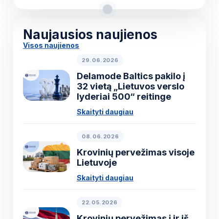
Naujausios naujienos
Visos naujienos
29.06.2026
Delamode Baltics pakilo į
32 vietą „Lietuvos verslo
lyderiai 500“ reitinge
Skaityti daugiau
08.06.2026
Krovinių pervežimas visoje
Lietuvoje
Skaityti daugiau
22.05.2026
Krovinių pervežimas į ir iš