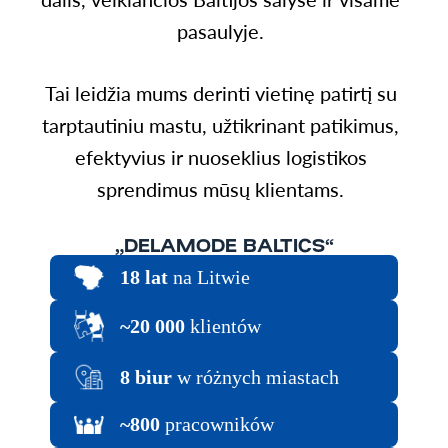
pasaulyje.
Tai leidžia mums derinti vietinę patirtį su
tarptautiniu mastu, užtikrinant patikimus,
efektyvius ir nuoseklius logistikos
sprendimus mūsų klientams.
„DELAMODE BALTICS“
18 lat
na Litwie
~20 000
klientów
8 biur
w różnych miastach
~800
pracowników