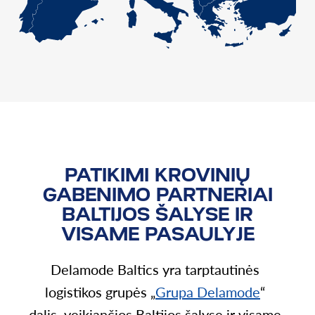
PATIKIMI KROVINIŲ
GABENIMO PARTNERIAI
BALTIJOS ŠALYSE IR
VISAME PASAULYJE
Delamode Baltics yra tarptautinės
logistikos grupės „
Grupa Delamode
“
dalis, veikiančios Baltijos šalyse ir visame