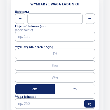
WYMIARY I WAGA ŁADUNKU
Ilość (szt.)
−
+
Objętość ładunku (m³)
(opcjonalnie)
Wymiary (dł. × szer. × wys.)
cm
m
Waga jednostki
kg