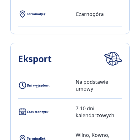
Czarnogóra
Terminal(e):
Eksport
Na podstawie
Dni wyjazdów:
umowy
7-10 dni
Czas tranzytu:
kalendarzowych
Wilno, Kowno,
Terminal(e):