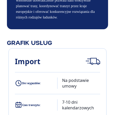
wieloletnie doświadczenie pozwala nam efektywnie
planować trasy, koordynować tranzyt przez kraje
europejskie i oferować konkurencyjne rozwiązania dla
różnych rodzajów ładunków.
GRAFIK USŁUG
Import
Na podstawie
Dni wyjazdów:
umowy
7-10 dni
Czas tranzytu:
kalendarzowych